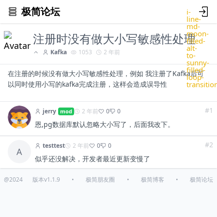
极简论坛
i-
line-
md-
moon-
注册时没有做大小写敏感性处理
filled-
alt-
Kafka
1053
2 年前
to-
sunny-
filled-
在注册的时候没有做大小写敏感性处理，例如 我注册了Kafka后可
loop-
transitio
以同时使用小写的kafka完成注册，这样会造成误导性
#1
jerry
2 年前
0
0
mod
恩,pg数据库默认忽略大小写了，后面我改下。
#2
testtest
2 年前
0
0
A
似乎还没解决，开发者最近更新变慢了
@2024
版本v1.1.9
•
极简朋友圈
•
极简博客
•
极简论坛